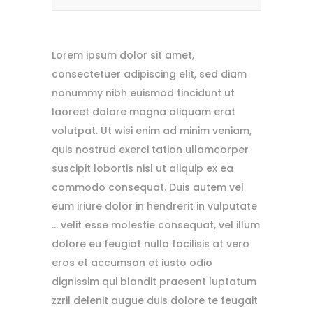
Lorem ipsum dolor sit amet,
consectetuer adipiscing elit, sed diam
nonummy nibh euismod tincidunt ut
laoreet dolore magna aliquam erat
volutpat. Ut wisi enim ad minim veniam,
quis nostrud exerci tation ullamcorper
suscipit lobortis nisl ut aliquip ex ea
commodo consequat. Duis autem vel
eum iriure dolor in hendrerit in vulputate
… velit esse molestie consequat, vel illum
dolore eu feugiat nulla facilisis at vero
eros et accumsan et iusto odio
dignissim qui blandit praesent luptatum
zzril delenit augue duis dolore te feugait