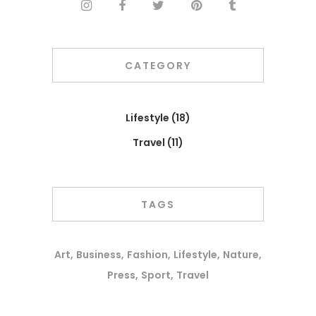
CATEGORY
Lifestyle
(18)
Travel
(11)
TAGS
Art
Business
Fashion
Lifestyle
Nature
Press
Sport
Travel