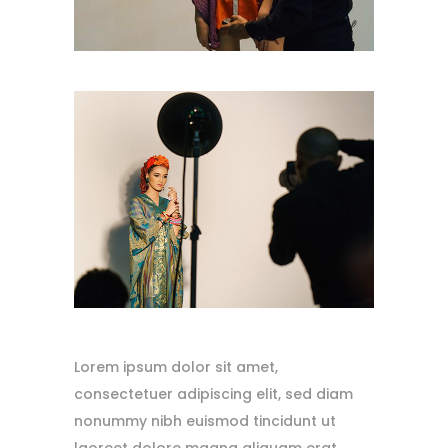
Lorem ipsum dolor sit amet,
consectetuer adipiscing elit, sed diam
nonummy nibh euismod tincidunt ut
laoreet dolore magna aliquam erat