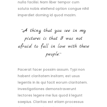
nulla facilisi. Nam liber tempor cum
soluta nobis eleifend option congue nihil
imperdiet doming id quod mazim.
``A thing that you see in my
pictures is that I was not
afraid to fall in love with these
people.``
Pacerat facer possim assum. Typi non
habent claritatem insitam; est usus
legentis in iis qui facit eorum claritatem.
Investigationes demonstraverunt
lectores legere me lius quod ii legunt
saepius. Claritas est etiam processus