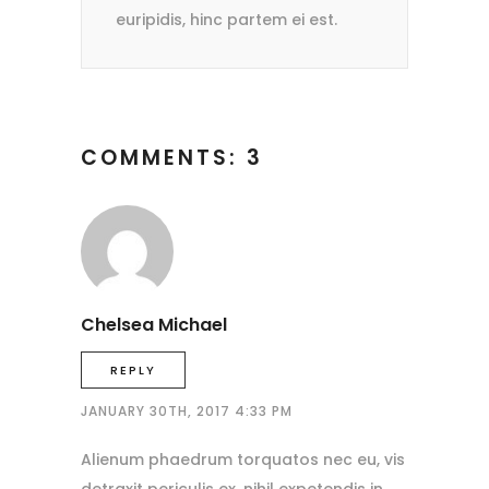
euripidis, hinc partem ei est.
COMMENTS: 3
Chelsea Michael
REPLY
JANUARY 30TH, 2017 4:33 PM
Alienum phaedrum torquatos nec eu, vis
detraxit periculis ex, nihil expetendis in