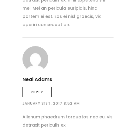
mei. Mei an pericula euripidis, hinc
partem ei est. Eos ei nisl graecis, vix
aperiri consequat an.
Neal Adams
REPLY
JANUARY 31ST, 2017 8:52 AM
Alienum phaedrum torquatos nec eu, vis
detraxit periculis ex