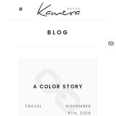
myhouseoffurniture.com
link slot gacor
slot online
situs togel
link gacor
situs togel
slot gacor
situs togel
slot gacor
toto togel
jacktoto
toto togel
toto togel
situs slot
situs slot
jacktoto
jacktoto
toto togel
link slot
slot resmi
situs slot
jacktoto
jacktoto
BLOG
A COLOR STORY
TRAVEL
NOVEMBER
9TH, 2016