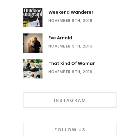
Weekend Wanderer
NOVEMBER 9TH, 2016
Eve Arnold
NOVEMBER 9TH, 2016
That Kind Of Woman
NOVEMBER 9TH, 2016
INSTAGRAM
FOLLOW US