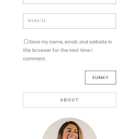
Save my name, email, and website in
this browser for the next time I
comment.
ABOUT