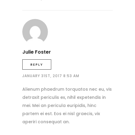
Julie Foster
REPLY
JANUARY 31ST, 2017 8:53 AM
Alienum phaedrum torquatos nec eu, vis
detraxit periculis ex, nihil expetendis in
mei. Mei an pericula euripidis, hinc
partem ei est. Eos ei nisl graecis, vix
aperiri consequat an.