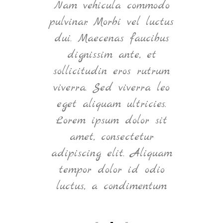
ntum
Nam vehicula commodo
Null
elit
pulvinar. Morbi vel luctus
ultr
m
dui. Maecenas faucibus
e
, nec
dignissim ante, et
q
t. In
sollicitudin eros rutrum
orna
m vel
viverra. Sed viverra leo
ve
tium
eget aliquam ultricies.
Ma
rper
Lorem ipsum dolor sit
eget
d in
amet, consectetur
si
Nam
adipiscing elit. Aliquam
Cras
bero.
tempor dolor id odio
luctus, a condimentum