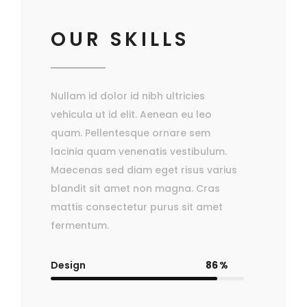
OUR SKILLS
Nullam id dolor id nibh ultricies
vehicula ut id elit. Aenean eu leo
quam. Pellentesque ornare sem
lacinia quam venenatis vestibulum.
Maecenas sed diam eget risus varius
blandit sit amet non magna. Cras
mattis consectetur purus sit amet
fermentum.
Design
86